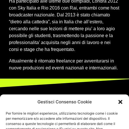
Ha partecipato alle ultime due olimpiadi, Londra 2012
con Sky Italia e Rio 2016 con Rai, entrambi come host
broadcaster nazionale. Dal 2013 è stato chiamato
“dietro alla cattedra”, sia in Italia che all’estero,
cercando nelle sue lezioni di mettere piu’ a loro agio
possibile gli studenti, trasmettendo la passione e la
professionalita’ acquisita negli anni di lavoro e nei
corsi e stage che ha frequentato.
Attualmente è ritornato freelance per avventurarsi in
nuove produzioni ed eventi nazionali e internazionali.
Gestisci Consenso Cookie
Per fornire le migliori esperienze, utilizziamo tecnologie come i cookie
per memorizzare e/o accedere alle informazioni del dispositivo. Il
consenso a queste tecnologie ci permetterà di elaborare dati come il
comportamento di navigazione o ID unici su questo sito. Non