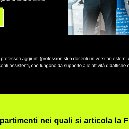
professori aggiunti (professionisti o docenti universitari esterni
ti assistenti, che fungono da supporto alle attività didattiche e 
ipartimenti nei quali si articola la 