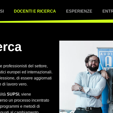
SI
DOCENTI E RICERCA
ESPERIENZE
ENTR
erca
 e professionisti del settore,
stici europei ed internazionali.
fessione, di essere aggiornati
e di lavoro vero.
lità
SUPSI
, viene
verso un processo incentrato
i programmi e metodi di
eguati al cambiamento.