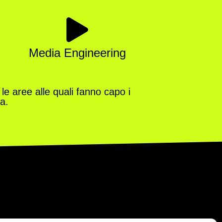
Media Engineering
 le aree alle quali fanno capo i
a.