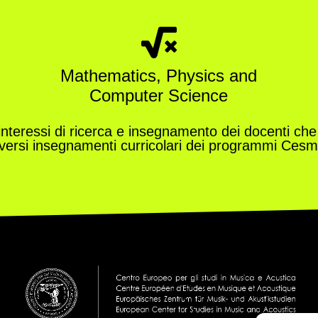
Mathematics, Physics and
Computer Science
li interessi di ricerca e insegnamento dei docenti che
iversi insegnamenti curricolari dei programmi Cesm