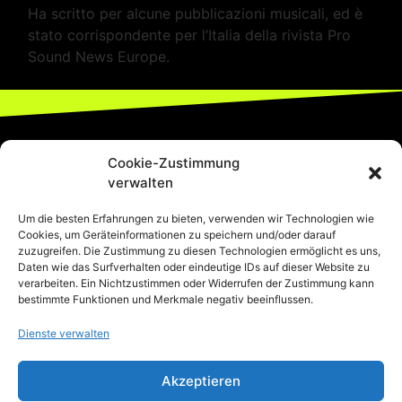
Ha scritto per alcune pubblicazioni musicali, ed è
stato corrispondente per l’Italia della rivista Pro
Sound News Europe.
Cookie-Zustimmung
verwalten
Um die besten Erfahrungen zu bieten, verwenden wir Technologien wie
Cookies, um Geräteinformationen zu speichern und/oder darauf
zuzugreifen. Die Zustimmung zu diesen Technologien ermöglicht es uns,
Daten wie das Surfverhalten oder eindeutige IDs auf dieser Website zu
verarbeiten. Ein Nichtzustimmen oder Widerrufen der Zustimmung kann
bestimmte Funktionen und Merkmale negativ beeinflussen.
Dienste verwalten
Akzeptieren
044-680-19-73