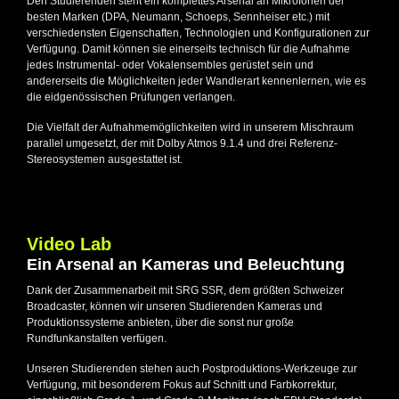
Den Studierenden steht ein komplettes Arsenal an Mikrofonen der
besten Marken (DPA, Neumann, Schoeps, Sennheiser etc.) mit
verschiedensten Eigenschaften, Technologien und Konfigurationen zur
Verfügung. Damit können sie einerseits technisch für die Aufnahme
jedes Instrumental- oder Vokalensembles gerüstet sein und
andererseits die Möglichkeiten jeder Wandlerart kennenlernen, wie es
die eidgenössischen Prüfungen verlangen.
Die Vielfalt der Aufnahmemöglichkeiten wird in unserem Mischraum
parallel umgesetzt, der mit Dolby Atmos 9.1.4 und drei Referenz-
Stereosystemen ausgestattet ist.
Video Lab
Ein Arsenal an Kameras und Beleuchtung
Dank der Zusammenarbeit mit SRG SSR, dem größten Schweizer
Broadcaster, können wir unseren Studierenden Kameras und
Produktionssysteme anbieten, über die sonst nur große
Rundfunkanstalten verfügen.
Unseren Studierenden stehen auch Postproduktions-Werkzeuge zur
Verfügung, mit besonderem Fokus auf Schnitt und Farbkorrektur,