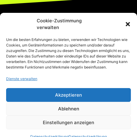
Cookie-Zustimmung
verwalten
Um die besten Erfahrungen zu bieten, verwenden wir Technologien wie
Cookies, um Geräteinformationen zu speichern und/oder darauf
zuzugreifen. Die Zustimmung zu diesen Technologien ermöglicht es uns,
Daten wie das Surfverhalten oder eindeutige IDs auf dieser Website zu
verarbeiten. Ein Nichtzustimmen oder Widerrufen der Zustimmung kann
bestimmte Funktionen und Merkmale negativ beeinflussen.
Dienste verwalten
Akzeptieren
044-680-19-73
Ablehnen
Thurgauerstrasse 74/76, 8050 Zürich-
Oerlikon
Einstellungen anzeigen
Mo-Fr, 10-20 Uhr
zuerich@cesma.ch
© 2025 CESMA. Alle Rechte Vorbehalten.
Datenschutzerklärung
Datenschutzerklärung